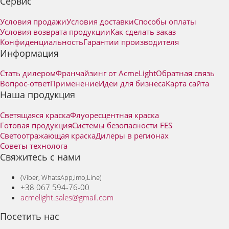
Сервис
Условия продажи
Условия доставки
Способы оплаты
Условия возврата продукции
Как сделать заказ
Конфиденциальность
Гарантии производителя
Информация
Стать дилером
Франчайзинг от AcmeLight
Обратная связь
Вопрос-ответ
Применение
Идеи для бизнеса
Карта сайта
Наша продукция
Светящаяся краска
Флуоресцентная краска
Готовая продукция
Системы безопасности FES
Светоотражающая краска
Дилеры в регионах
Советы технолога
Свяжитесь с нами
(Viber, WhatsApp,Imo,Line)
+38 067 594-76-00
acmelight.sales@gmail.com
Посетить нас