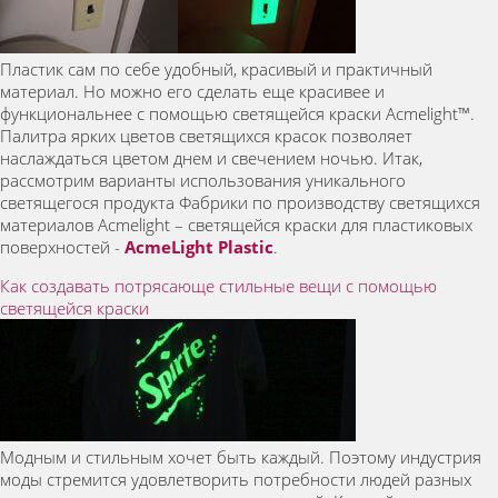
Пластик сам по себе удобный, красивый и практичный
материал. Но можно его сделать еще красивее и
функциональнее с помощью светящейся краски Acmelight™.
Палитра ярких цветов светящихся красок позволяет
наслаждаться цветом днем и свечением ночью. Итак,
рассмотрим варианты использования уникального
светящегося продукта Фабрики по производству светящихся
материалов Acmelight – светящейся краски для пластиковых
поверхностей -
AcmeLight Plastic
.
Как создавать потрясающе стильные вещи с помощью
светящейся краски
Модным и стильным хочет быть каждый. Поэтому индустрия
моды стремится удовлетворить потребности людей разных