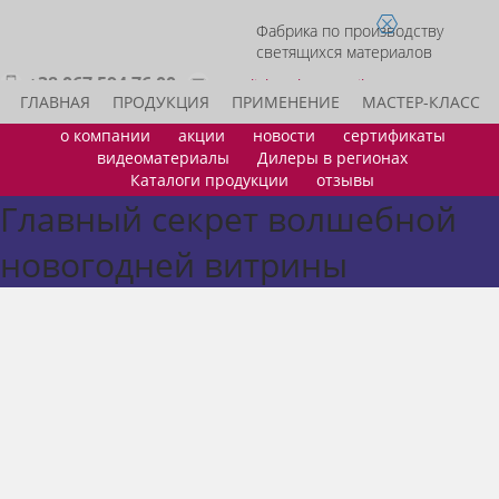
Фабрика по производству
светящихся материалов
+38 067 594 76 00
acmelight.sales@gmail.com
ГЛАВНАЯ
ПРОДУКЦИЯ
ПРИМЕНЕНИЕ
МАСТЕР-КЛАСС
о компании
акции
новости
сертификаты
ИДЕИ ДЛЯ БИЗНЕСА
СТАТЬ ДИЛЕРОМ
КОНТАКТЫ
видеоматериалы
Дилеры в регионах
Каталоги продукции
отзывы
Главный секрет волшебной
новогодней витрины