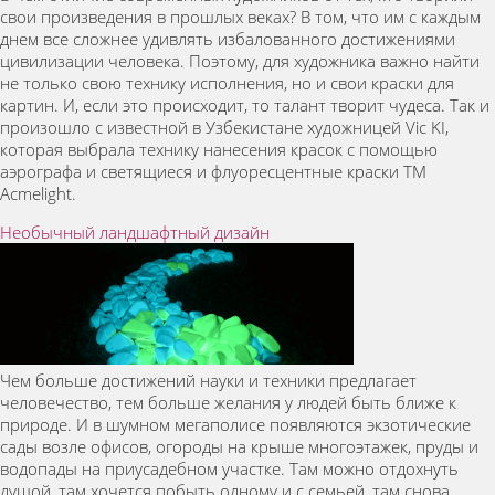
свои произведения в прошлых веках? В том, что им с каждым
днем все сложнее удивлять избалованного достижениями
цивилизации человека. Поэтому, для художника важно найти
не только свою технику исполнения, но и свои краски для
картин. И, если это происходит, то талант творит чудеса. Так и
произошло с известной в Узбекистане художницей Vic KI,
которая выбрала технику нанесения красок с помощью
аэрографа и светящиеся и флуоресцентные краски ТМ
Acmelight.
Необычный ландшафтный дизайн
Чем больше достижений науки и техники предлагает
человечество, тем больше желания у людей быть ближе к
природе. И в шумном мегаполисе появляются экзотические
сады возле офисов, огороды на крыше многоэтажек, пруды и
водопады на приусадебном участке. Там можно отдохнуть
душой, там хочется побыть одному и с семьей, там снова