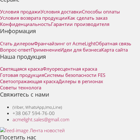
Условия продажи
Условия доставки
Способы оплаты
Условия возврата продукции
Как сделать заказ
Конфиденциальность
Гарантии производителя
Информация
Стать дилером
Франчайзинг от AcmeLight
Обратная связь
Вопрос-ответ
Применение
Идеи для бизнеса
Карта сайта
Наша продукция
Светящаяся краска
Флуоресцентная краска
Готовая продукция
Системы безопасности FES
Светоотражающая краска
Дилеры в регионах
Советы технолога
Свяжитесь с нами
(Viber, WhatsApp,Imo,Line)
+38 067 594-76-00
acmelight.sales@gmail.com
Лента новостей
Посетить нас