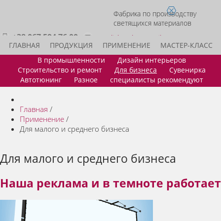
Фабрика по производству
светящихся материалов
+38 067 594 76 00
acmelight.sales@gmail.com
ГЛАВНАЯ
ПРОДУКЦИЯ
ПРИМЕНЕНИЕ
МАСТЕР-КЛАСС
В промышленности
Дизайн интерьеров
ИДЕИ ДЛЯ БИЗНЕСА
СТАТЬ ДИЛЕРОМ
КОНТАКТЫ
Строительство и ремонт
Для бизнеса
Сувенирка
Автотюнинг
Разное
специалисты рекомендуют
Главная
/
Применение
/
Для малого и среднего бизнеса
Для малого и среднего бизнеса
Наша реклама и в темноте работает