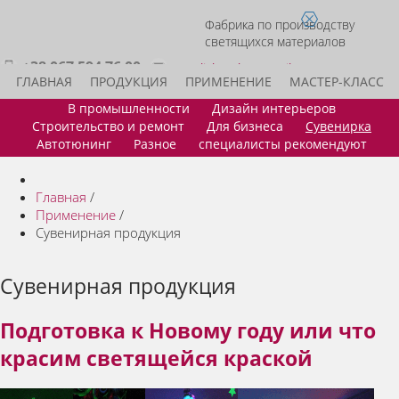
Фабрика по производству
светящихся материалов
+38 067 594 76 00
acmelight.sales@gmail.com
ГЛАВНАЯ
ПРОДУКЦИЯ
ПРИМЕНЕНИЕ
МАСТЕР-КЛАСС
В промышленности
Дизайн интерьеров
ИДЕИ ДЛЯ БИЗНЕСА
СТАТЬ ДИЛЕРОМ
КОНТАКТЫ
Строительство и ремонт
Для бизнеса
Сувенирка
Автотюнинг
Разное
специалисты рекомендуют
Главная
/
Применение
/
Сувенирная продукция
Сувенирная продукция
Подготовка к Новому году или что
красим светящейся краской