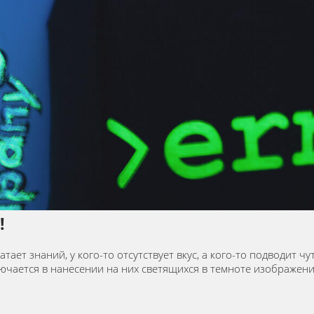
!
атает знаний, у кого-то отсутствует вкус, а кого-то подводит 
ключается в нанесении на них светящихся в темноте изображе