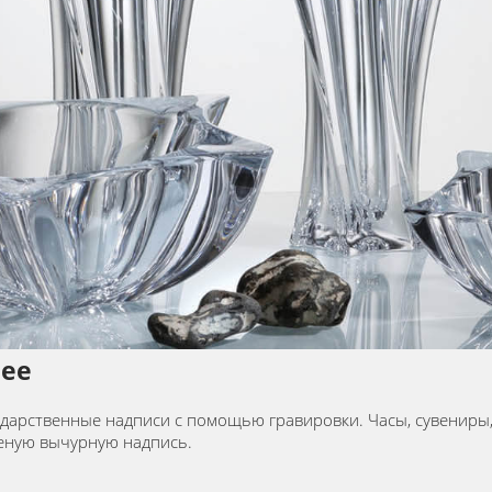
вее
арственные надписи с помощью гравировки. Часы, сувениры, с
ченую вычурную надпись.