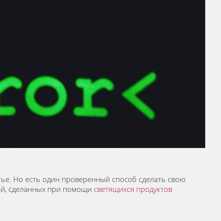
чутье. Но есть один проверенный способ сделать свою
ний, сделанных при помощи
светящихся продуктов