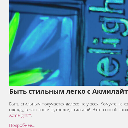
Быть стильным легко с Акмилайт
Быть стильным получается далеко не у всех. Кому-то не хв
одежду, в частности футболки, стильной. Этот способ за
Acmelight™
.
Подробнее...