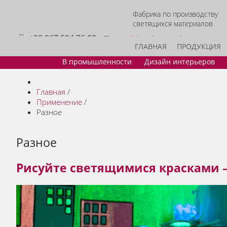
Фабрика по производству
светящихся материалов
+38 067 594 76 00
acmelight.sales@gmail.com
ГЛАВНАЯ
ПРОДУКЦИЯ
В промышленности
Дизайн интерьеров
Главная
/
Применение
/
Разное
Разное
Рисуйте светящимися красками –