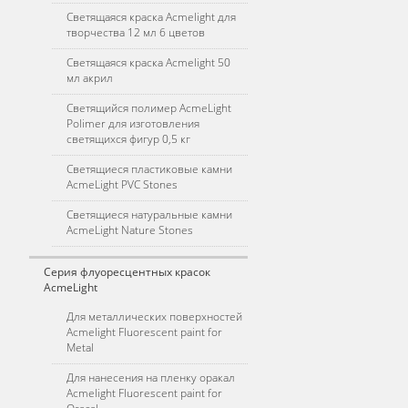
Светящаяся краска Acmelight для
творчества 12 мл 6 цветов
Светящаяся краска Acmelight 50
мл акрил
Светящийся полимер AcmeLight
Polimer для изготовления
светящихся фигур 0,5 кг
Светящиеся пластиковые камни
AcmeLight PVC Stones
Светящиеся натуральные камни
AcmeLight Nature Stones
Серия флуоресцентных красок
AcmeLight
Для металлических поверхностей
Acmelight Fluorescent paint for
Metal
Для нанесения на пленку оракал
Acmelight Fluorescent paint for