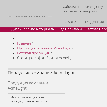
Фабрика по производству
светящихся материалов
+38 067 594 76 00
acmelight.sales@gmail.com
ГЛАВНАЯ
ПРОДУКЦИЯ
Дизайнерские материалы
для рекламы
готовая пр
Главная
/
Продукция компании AcmeLight
/
Готовая продукция
/
Светящаяся фотобумага AcmeLight
Продукция компании AcmeLight
Продукция компании
AcmeLight
Фотолюминесцентные
эвакуационные системы