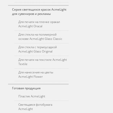
Серия светящихся красок AcmeLight
для сувениров и рекламы
Для печати на пленке оракал
AcmeLight Oracal
Для стекла на полимерной
основе AcmeLight Glass Classic
Для стекла с термоусадкой
AcmeLight Glass Original
Для печати на текстиле AcmeLight
Textile
Для нанесения на цветы
AcmeLight Flower
Готовая продукция
Пластик AcmeLight
Светящаяся фотобумага
AcmeLight