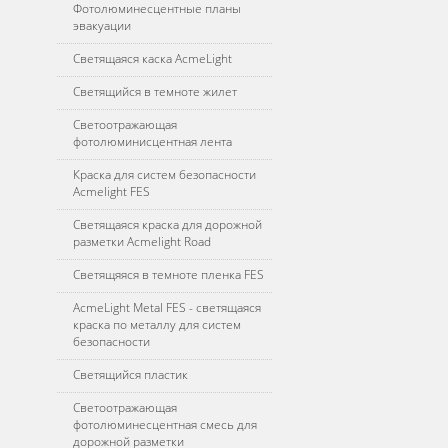
Фотолюминесцентные планы
эвакуации
Светящаяся каска AcmeLight
Светящийся в темноте жилет
Светоотражающая
фотолюминисцентная лента
Краска для систем безопасности
Acmelight FES
Светящаяся краска для дорожной
разметки Acmelight Road
Светящяяся в темноте пленка FES
AcmeLight Metal FES - светящаяся
краска по металлу для систем
безопасности
Светящийся пластик
Светоотражающая
фотолюминесцентная смесь для
дорожной разметки