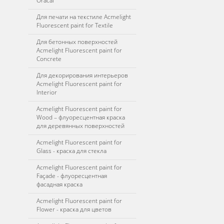
Oracal
Для печати на текстиле Acmelight
Fluorescent paint for Textile
Для бетонных поверхностей
Acmelight Fluorescent paint for
Concrete
Для декорирования интерьеров
Acmelight Fluorescent paint for
Interior
Acmelight Fluorescent paint for
Wood – флуоресцентная краска
для деревянных поверхностей
Acmelight Fluorescent paint for
Glass - краска для стекла
Acmelight Fluorescent paint for
Façade - флуоресцентная
фасадная краска
Acmelight Fluorescent paint for
Flower - краска для цветов