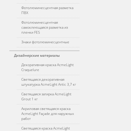
Фотолюминесцентная разметка
ПВХ
Фотолюминесцентная
самоклеющаяся разметка из
пленки FES
Знаки фотолюминесцентные
Дизайнерские материалы
Декоративная краска AcmeLight
Craquelure
Светящаяся декоративная
штукатурка AcmeLight Antic 3,7 кг
Светящаяся затирка AcmeLight
Grout 1 кг
Акриловая светящаяся краска
AcmeLight Façade для наружных
работ
Светящаяся краска AcmeLight