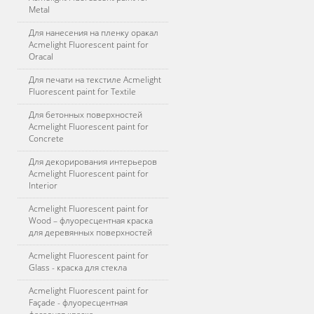
Metal
Для нанесения на пленку оракал
Acmelight Fluorescent paint for
Oracal
Для печати на текстиле Acmelight
Fluorescent paint for Textile
Для бетонных поверхностей
Acmelight Fluorescent paint for
Concrete
Для декорирования интерьеров
Acmelight Fluorescent paint for
Interior
Acmelight Fluorescent paint for
Wood – флуоресцентная краска
для деревянных поверхностей
Acmelight Fluorescent paint for
Glass - краска для стекла
Acmelight Fluorescent paint for
Façade - флуоресцентная