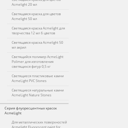
Acmelight 20 мл
Светящаяся краска для цветов
Acmelight 50 мл
Светящаяся краска Acmelight для
творчества 12 мл 6 цветов
Светящаяся краска Acmelight 50
мл акрил
Светящийся полимер AcmeLight
Polimer для изготовления
светящихся фигур 0,5 кг
Светящиеся пластиковые камни
AcmeLight PVC Stones
Светящиеся натуральные камни
AcmeLight Nature Stones
Серия флуоресцентных красок
AcmeLight
Для металлических поверхностей
Acmelight Fluorescent paint for