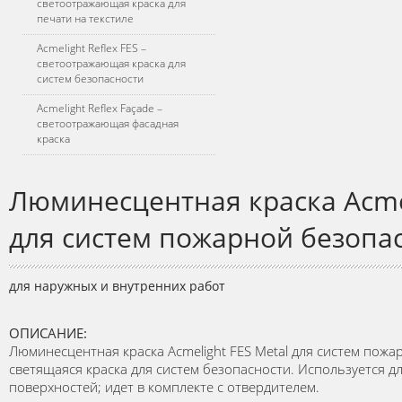
светоотражающая краска для
печати на текстиле
Acmelight Reflex FES –
светоотражающая краска для
систем безопасности
Acmelight Reflex Façade –
светоотражающая фасадная
краска
Люминесцентная краска Acmel
для систем пожарной безопа
для наружных и внутренних работ
ОПИСАНИЕ:
Люминесцентная краска Acmelight FES Metal для систем пожа
светящаяся краска для систем безопасности. Используется д
поверхностей; идет в комплекте с отвердителем.