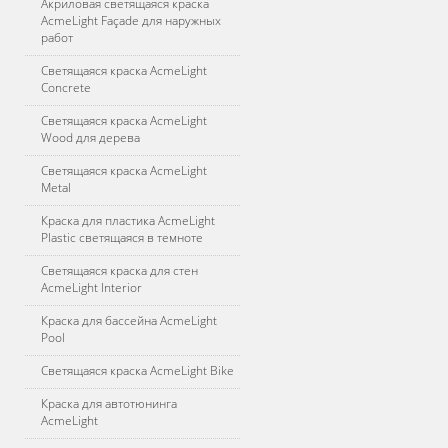
Акриловая светящаяся краска
AcmeLight Façade для наружных
работ
Светящаяся краска AcmeLight
Concrete
Светящаяся краска AcmeLight
Wood для дерева
Светящаяся краска AcmeLight
Metal
Краска для пластика AcmeLight
Plastic светящаяся в темноте
Светящаяся краска для стен
AcmeLight Interior
Краска для бассейна AcmeLight
Pool
Светящаяся краска AcmeLight Bike
Краска для автотюнинга
AcmeLight