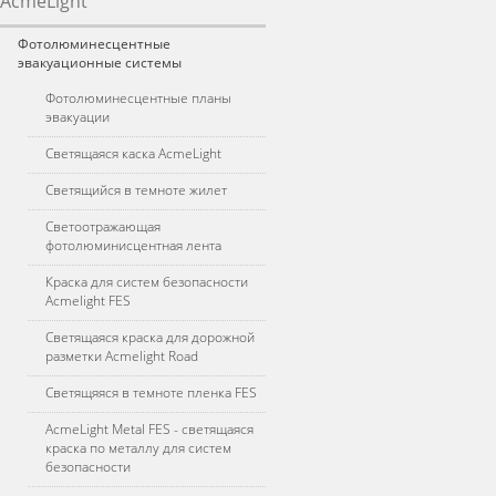
AcmeLight
Фотолюминесцентные
эвакуационные системы
Фотолюминесцентные планы
эвакуации
Светящаяся каска AcmeLight
Светящийся в темноте жилет
Светоотражающая
фотолюминисцентная лента
Краска для систем безопасности
Acmelight FES
Светящаяся краска для дорожной
разметки Acmelight Road
Светящяяся в темноте пленка FES
AcmeLight Metal FES - светящаяся
краска по металлу для систем
безопасности