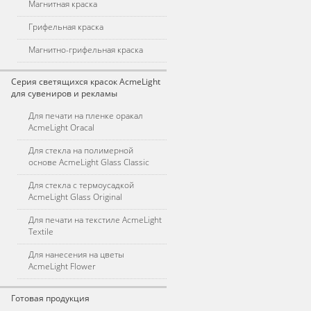
Магнитная краска
Грифельная краска
Магнитно-грифельная краска
Серия светящихся красок AcmeLight
для сувениров и рекламы
Для печати на пленке оракал
AcmeLight Oracal
Для стекла на полимерной
основе AcmeLight Glass Classic
Для стекла с термоусадкой
AcmeLight Glass Original
Для печати на текстиле AcmeLight
Textile
Для нанесения на цветы
AcmeLight Flower
Готовая продукция