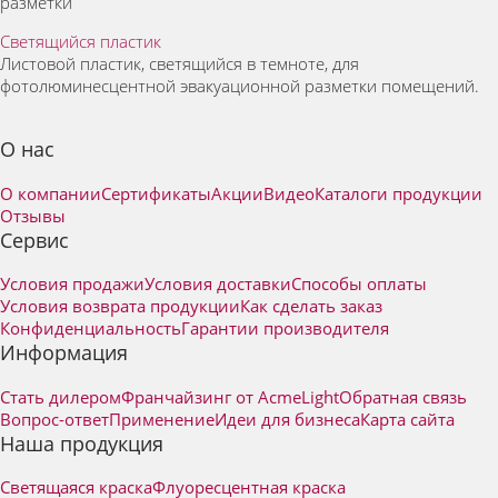
разметки
Светящийся пластик
Листовой пластик, светящийся в темноте, для
фотолюминесцентной эвакуационной разметки помещений.
О нас
О компании
Сертификаты
Акции
Видео
Каталоги продукции
Отзывы
Сервис
Условия продажи
Условия доставки
Способы оплаты
Условия возврата продукции
Как сделать заказ
Конфиденциальность
Гарантии производителя
Информация
Стать дилером
Франчайзинг от AcmeLight
Обратная связь
Вопрос-ответ
Применение
Идеи для бизнеса
Карта сайта
Наша продукция
Светящаяся краска
Флуоресцентная краска