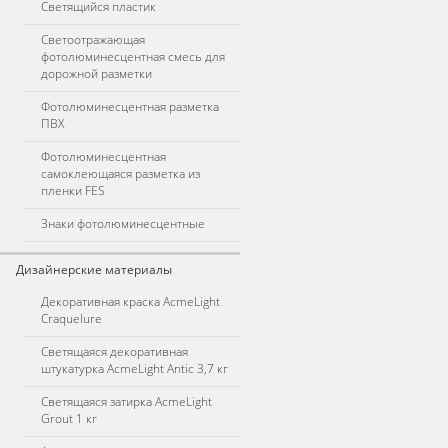
Светящийся пластик
Светоотражающая
фотолюминесцентная смесь для
дорожной разметки
Фотолюминесцентная разметка
ПВХ
Фотолюминесцентная
самоклеющаяся разметка из
пленки FES
Знаки фотолюминесцентные
Дизайнерские материалы
Декоративная краска AcmeLight
Craquelure
Светящаяся декоративная
штукатурка AcmeLight Antic 3,7 кг
Светящаяся затирка AcmeLight
Grout 1 кг