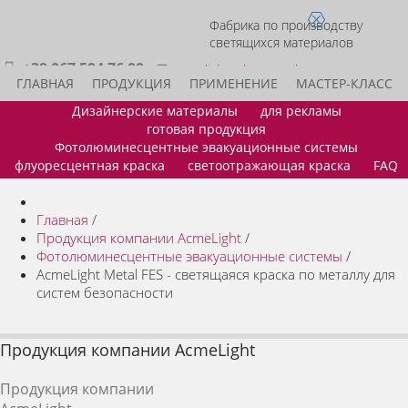
Фабрика по производству
светящихся материалов
+38 067 594 76 00
acmelight.sales@gmail.com
ГЛАВНАЯ
ПРОДУКЦИЯ
ПРИМЕНЕНИЕ
МАСТЕР-КЛАСС
Дизайнерские материалы
для рекламы
ИДЕИ ДЛЯ БИЗНЕСА
СТАТЬ ДИЛЕРОМ
КОНТАКТЫ
готовая продукция
Фотолюминесцентные эвакуационные системы
флуоресцентная краска
светоотражающая краска
FAQ
Главная
/
Продукция компании AcmeLight
/
Фотолюминесцентные эвакуационные системы
/
AcmeLight Metal FES - светящаяся краска по металлу для
систем безопасности
Продукция компании AcmeLight
Продукция компании