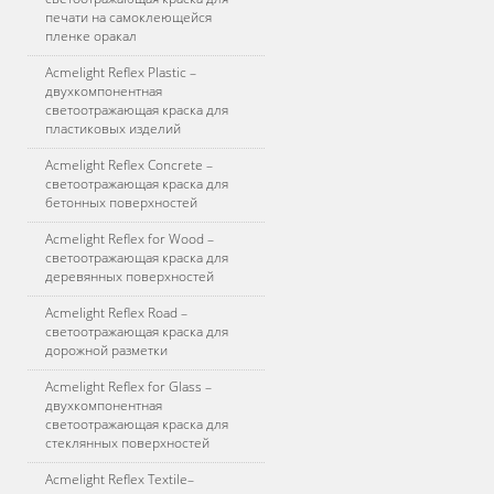
печати на самоклеющейся
пленке оракал
Acmelight Reflex Plastic –
двухкомпонентная
светоотражающая краска для
пластиковых изделий
Acmelight Reflex Concrete –
светоотражающая краска для
бетонных поверхностей
Acmelight Reflex for Wood –
светоотражающая краска для
деревянных поверхностей
Acmelight Reflex Road –
светоотражающая краска для
дорожной разметки
Acmelight Reflex for Glass –
двухкомпонентная
светоотражающая краска для
стеклянных поверхностей
Acmelight Reflex Textile–