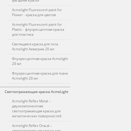
фасадная краска
Acmelight Fluorescent paint for
Flower - краска для цветов
Acmelight Fluorescent paint for
Plastic - флуоресцентная краска
для пластика
Светящаяся краска для тела
Acmelight Аквагрим 20 мл
Флуоресцентная краска Acmelight
20 мл
Флуоресцентная краска для ткани
Acmelight 20 мл
Светоотражающая краска AcmeLight
Acmelight Reflex Metal –
двухкомпонентная
светоотражающая краска для
металлических поверхностей
Acmelight Reflex Oracal –
светоотражающая краска для