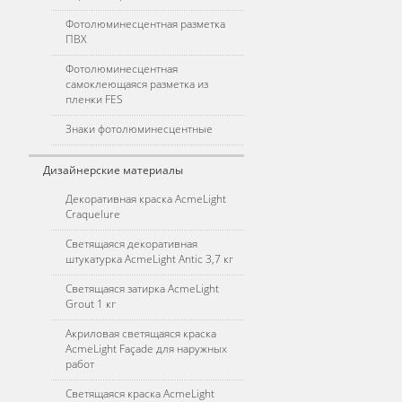
Фотолюминесцентная разметка
ПВХ
Фотолюминесцентная
самоклеющаяся разметка из
пленки FES
Знаки фотолюминесцентные
Дизайнерские материалы
Декоративная краска AcmeLight
Craquelure
Светящаяся декоративная
штукатурка AcmeLight Antic 3,7 кг
Светящаяся затирка AcmeLight
Grout 1 кг
Акриловая светящаяся краска
AcmeLight Façade для наружных
работ
Светящаяся краска AcmeLight