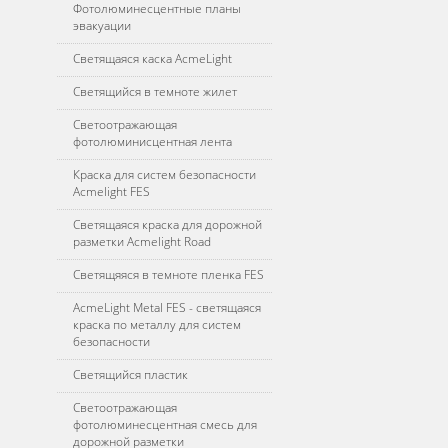
Фотолюминесцентные планы
эвакуации
Светящаяся каска AcmeLight
Светящийся в темноте жилет
Светоотражающая
фотолюминисцентная лента
Краска для систем безопасности
Acmelight FES
Светящаяся краска для дорожной
разметки Acmelight Road
Светящяяся в темноте пленка FES
AcmeLight Metal FES - светящаяся
краска по металлу для систем
безопасности
Светящийся пластик
Светоотражающая
фотолюминесцентная смесь для
дорожной разметки