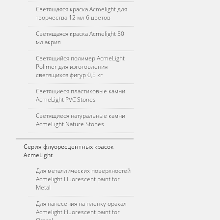
Светящаяся краска Acmelight для
творчества 12 мл 6 цветов
Светящаяся краска Acmelight 50
мл акрил
Светящийся полимер AcmeLight
Polimer для изготовления
светящихся фигур 0,5 кг
Светящиеся пластиковые камни
AcmeLight PVC Stones
Светящиеся натуральные камни
AcmeLight Nature Stones
Серия флуоресцентных красок
AcmeLight
Для металлических поверхностей
Acmelight Fluorescent paint for
Metal
Для нанесения на пленку оракал
Acmelight Fluorescent paint for