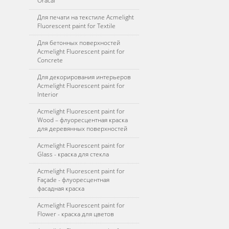
Oracal
Для печати на текстиле Acmelight
Fluorescent paint for Textile
Для бетонных поверхностей
Acmelight Fluorescent paint for
Concrete
Для декорирования интерьеров
Acmelight Fluorescent paint for
Interior
Acmelight Fluorescent paint for
Wood – флуоресцентная краска
для деревянных поверхностей
Acmelight Fluorescent paint for
Glass - краска для стекла
Acmelight Fluorescent paint for
Façade - флуоресцентная
фасадная краска
Acmelight Fluorescent paint for
Flower - краска для цветов