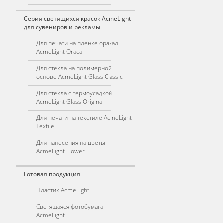
Серия светящихся красок AcmeLight
для сувениров и рекламы
Для печати на пленке оракал
AcmeLight Oracal
Для стекла на полимерной
основе AcmeLight Glass Classic
Для стекла с термоусадкой
AcmeLight Glass Original
Для печати на текстиле AcmeLight
Textile
Для нанесения на цветы
AcmeLight Flower
Готовая продукция
Пластик AcmeLight
Светящаяся фотобумага
AcmeLight