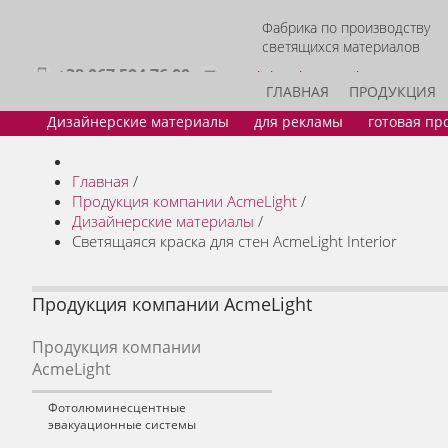
Фабрика по производству
светящихся материалов
+38 067 594 76 00
acmelight.sales@gmail.com
ГЛАВНАЯ
ПРОДУКЦИЯ
Дизайнерские материалы
для рекламы
готовая пр
Главная
/
Продукция компании AcmeLight
/
Дизайнерские материалы
/
Светящаяся краска для стен AcmeLight Interior
Продукция компании AcmeLight
Продукция компании
AcmeLight
Фотолюминесцентные
эвакуационные системы