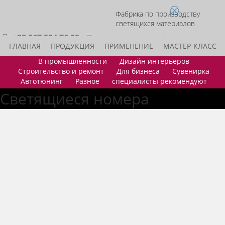
Фабрика по производству
светящихся материалов
+38 067 594 76 00
acmelight.sales@gmail.com
ГЛАВНАЯ
ПРОДУКЦИЯ
ПРИМЕНЕНИЕ
МАСТЕР-КЛАСС
В промышленности
Дизайн интерьеров
ИДЕИ ДЛЯ БИЗНЕСА
СТАТЬ ДИЛЕРОМ
КОНТАКТЫ
Строительство и ремонт
Для бизнеса
Сувенирка
Автотюнинг
Разное
специалисты рекомендуют
Светящиеся номера