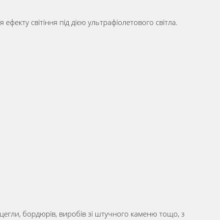
фекту світіння під дією ультрафіолетового світла.
цегли, бордюрів, виробів зі штучного каменю тощо, з