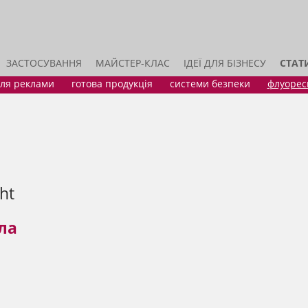
ЗАСТОСУВАННЯ
МАЙСТЕР-КЛАС
ІДЕЇ ДЛЯ БІЗНЕСУ
СТАТ
ля реклами
готова продукція
системи безпеки
флуорес
ht
ла