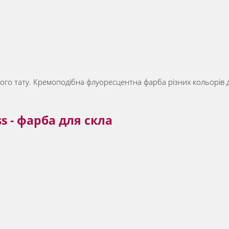
о тату. Кремоподібна флуоресцентна фарба різних кольорів для м
ss - фарба для скла