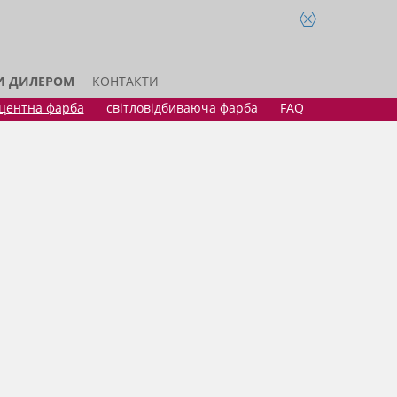
И ДИЛЕРОМ
КОНТАКТИ
центна фарба
світловідбиваюча фарба
FAQ