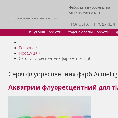
Фабрика з виробництва
світних матеріалів
+38 067 594 76 00
sales@acmelight.com.ua
ГОЛОВНА
ПРОДУКЦІЯ
внутрішні роботи
оздоблювальні роботи
д
Головна
/
Продукція
/
Серія флуоресцентних фарб AcmeLight
Серія флуоресцентних фарб AcmeLig
Аквагрим флуоресцентний для ті