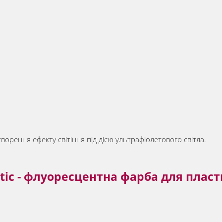
рення ефекту світіння під дією ультрафіолетового світла.
astic - флуоресцентна фарба для плас