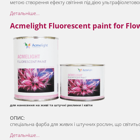
метою створення ефекту світіння під дією ультрафіолетовог
Детальніше...
Acmelight Fluorescent paint for Flo
для нанесення на живі та штучні рослини і квіти
ОПИС:
спеціальна фарба для живих і штучних рослин, що світиться
Детальніше...