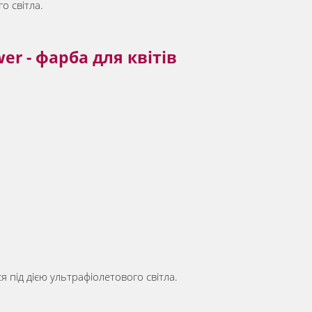
о світла.
wer - фарба для квітів
 під дією ультрафіолетового світла.