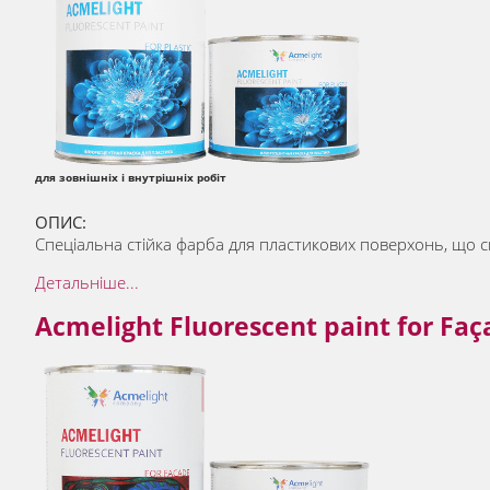
для зовнішніх і внутрішніх робіт
ОПИС:
Спеціальна стійка фарба для пластикових поверхонь, що св
Детальніше...
Acmelight Fluorescent paint for Fa