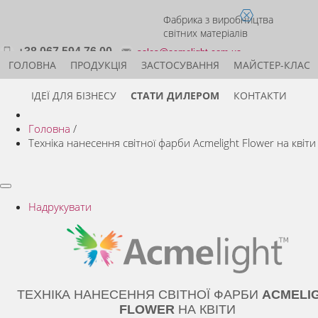
Фабрика з виробництва
світних матеріалів
+38 067 594 76 00
sales@acmelight.com.ua
ГОЛОВНА
ПРОДУКЦІЯ
ЗАСТОСУВАННЯ
МАЙСТЕР-КЛАС
ІДЕЇ ДЛЯ БІЗНЕСУ
СТАТИ ДИЛЕРОМ
КОНТАКТИ
Головна
/
Техніка нанесення світної фарби Acmelight Flower на квіти
Надрукувати
ТЕХНІКА НАНЕСЕННЯ СВІТНОЇ ФАРБИ
ACMELI
FLOWER
НА КВІТИ