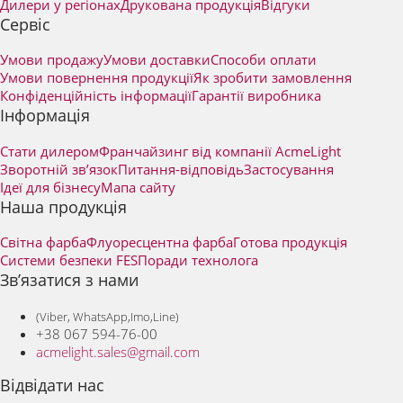
Дилери у регіонах
Друкована продукція
Відгуки
Сервіс
Умови продажу
Умови доставки
Способи оплати
Умови повернення продукції
Як зробити замовлення
Конфіденційність інформації
Гарантії виробника
Інформація
Стати дилером
Франчайзинг від компанії AcmeLight
Зворотній зв’язок
Питання-відповідь
Застосування
Ідеї для бізнесу
Мапа сайту
Наша продукція
Світна фарба
Флуоресцентна фарба
Готова продукція
Системи безпеки FES
Поради технолога
Зв’язатися з нами
(Viber, WhatsApp,Imo,Line)
+38 067 594-76-00
acmelight.sales@gmail.com
Відвідати нас