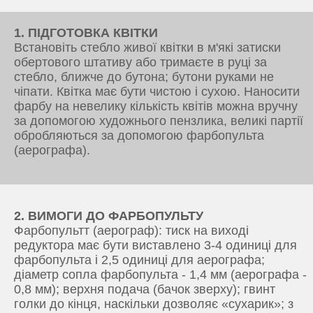
1. ПІДГОТОВКА КВІТКИ
Встановіть стебло живої квітки в м'які затиски
обертового штативу або тримаєте в руці за
стебло, ближче до бутона; бутони руками не
чіпати. Квітка має бути чистою і сухою. Наносити
фарбу на невелику кількість квітів можна вручну
за допомогою художнього пензлика, великі партії
обробляються за допомогою фарбопульта
(аерографа).
2. ВИМОГИ ДО ФАРБОПУЛЬТУ
Фарбопультт (аерограф): тиск на виході
редуктора має бути виставлено 3-4 одиниці для
фарбопульта і 2,5 одиниці для аерографа;
діаметр сопла фарбопульта - 1,4 мм (аерографа -
0,8 мм); верхня подача (бачок зверху); гвинт
голки до кінця, наскільки дозволяє «сухарик»; з