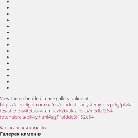
View the embedded image gallery online at:
https://acmelight.com.ua/ua/produktsiia/systemy-bezpeky/plivka-
fes-shcho-svitetsia-v-temriavi/20-ukrainska/media/264-
fotohalereia-plivky.html#sigProIdde8f152e54
Фотогалерея каменів
Галерея каменів