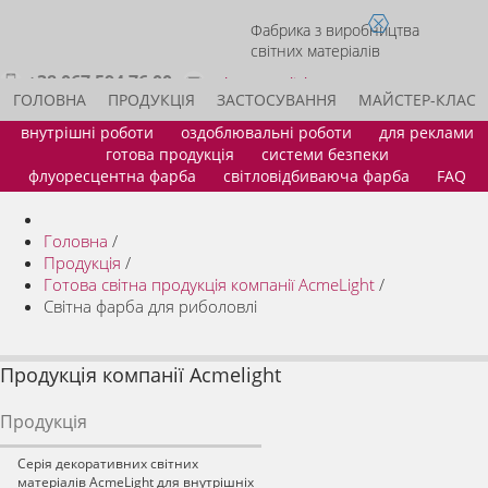
Фабрика з виробництва
світних матеріалів
+38 067 594 76 00
sales@acmelight.com.ua
ГОЛОВНА
ПРОДУКЦІЯ
ЗАСТОСУВАННЯ
МАЙСТЕР-КЛАС
внутрішні роботи
оздоблювальні роботи
для реклами
ІДЕЇ ДЛЯ БІЗНЕСУ
СТАТИ ДИЛЕРОМ
КОНТАКТИ
готова продукція
системи безпеки
флуоресцентна фарба
світловідбиваюча фарба
FAQ
Головна
/
Продукція
/
Готова світна продукція компанії AcmeLight
/
Світна фарба для риболовлі
Продукція компанії Acmelight
Продукція
Серія декоративних світних
матеріалів AcmeLight для внутрішніх