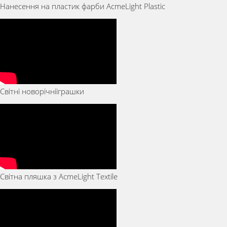
Нанесення на пластик фарби AcmeLight Plastic
Світні новорічнііграшки
Світна пляшка з AcmeLight Textile