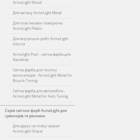
AcmeLight Wood
Для металу AcmeLight Metal
Для пластикових поверхонь
AcmeLight Plastic
Для внутрішніх робіт AcmeLight
Interior
Acmelight Pool - світна фарба для
басейнів
Світна фарба для тюнінгу
велосипедів - AcmeLight Metal for
Bicycle Tuning
Світна фарба для автомобіля -
AcmeLight Metal for Auto Tuning
Серія світних фарб AcmeLight для
сувенирів та реклами
Для друку на плівці оракал
AcmeLight Oracal