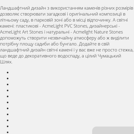
Ландшафтний дизайн з використанням каменів різних розмірів
дозволяє створювати загадкові і оригінальний композиції в
літньому саду, в парковій зоні або в місці відпочинку. А світні
камені: пластикові - AcmeLight PVC Stones, дизайнерські -
AcmeLight Art Stones і натуральні - Acmelight Nature Stones
допоможуть створити незвичайну атмосферу або ж виділити
потрібну площу садиби або бунгало. Додайте в свій
ландшафтний дизайн світні камені і у вас вже не просто стежка,
що веде до декоративного водоспаду, а цілий Чумацький
Шлях.