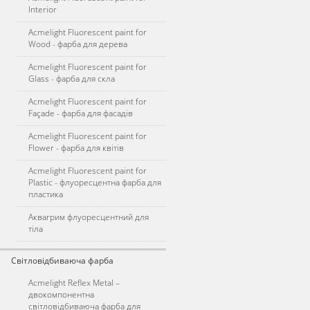
Interior
Acmelight Fluorescent paint for
Wood - фарба для дерева
Acmelight Fluorescent paint for
Glass - фарба для скла
Acmelight Fluorescent paint for
Façade - фарба для фасадів
Acmelight Fluorescent paint for
Flower - фарба для квітів
Acmelight Fluorescent paint for
Plastic - флуоресцентна фарба для
пластика
Аквагрим флуоресцентний для
тіла
Світловідбиваюча фарба
Acmelight Reflex Metal –
двокомпонентна
світловідбиваюча фарба для