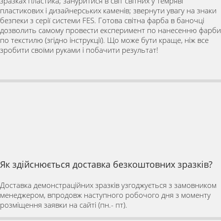
зразках пластика; зануритися в світ світних у темряві
пластикових і дизайнерських каменів; звернути увагу на знаки
безпеки з серії системи FES. Готова світна фарба в баночці
дозволить самому провести експеримент по нанесенню фарби
по текстилю (згідно інструкції). Що може бути краще, ніж все
зробити своїми руками і побачити результат!
Як здійснюється доставка безкоштовних зразків?
Доставка демонстраційних зразків узгоджується з замовником
менеджером, впродовж наступного робочого дня з моменту
розміщення заявки на сайті (пн.- пт).