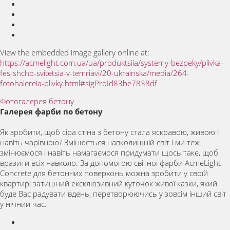
View the embedded image gallery online at:
https://acmelight.com.ua/ua/produktsiia/systemy-bezpeky/plivka-
fes-shcho-svitetsia-v-temriavi/20-ukrainska/media/264-
fotohalereia-plivky.html#sigProId83be7838df
Фотогалерея бетону
Галерея фарби по бетону
Як зробити, щоб сіра стіна з бетону стала яскравою, живою і
навіть чарівною? Змінюється навколишній світ і ми теж
змінюємося і навіть намагаємося придумати щось таке, щоб
вразити всіх навколо. За допомогою світної фарби AcmeLight
Concrete для бетонних поверхонь можна зробити у своїй
квартирі затишний ексклюзивний куточок живої казки, який
буде Вас радувати вдень, перетворюючись у зовсім інший світ
у нічний час.