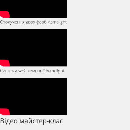
Сполучення двох фарб Acmelight
Системи ФЕС компанії Acmelight
Відео майстер-клас