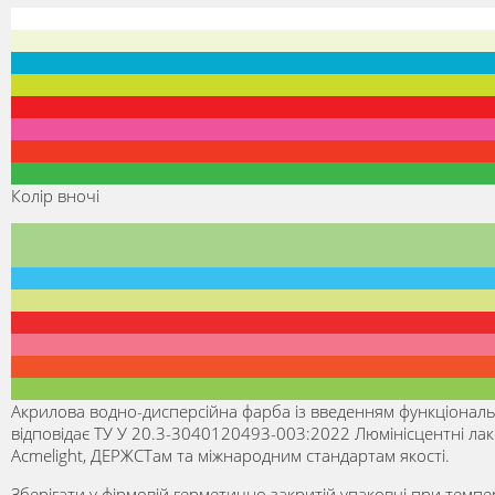
Колір вночі
Акрилова водно-дисперсійна фарба із введенням функціональ
відповідає ТУ У 20.3-3040120493-003:2022 Люмiнiсцентнi лако
Acmelight, ДЕРЖСТам та міжнародним стандартам якості.
Зберігати у фірмовій герметично закритій упаковці при темпера