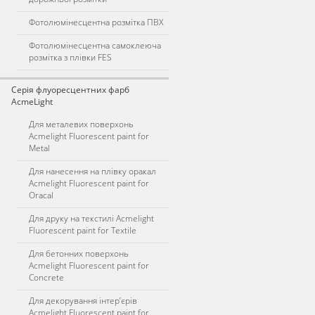
Фотолюмінесцентна розмітка ПВХ
Фотолюмінесцентна самоклеюча
розмітка з плівки FES
Серія флуоресцентних фарб
AcmeLight
Для металевих поверхонь
Acmelight Fluorescent paint for
Metal
Для нанесення на плівку оракал
Acmelight Fluorescent paint for
Oracal
Для друку на текстилі Acmelight
Fluorescent paint for Textile
Для бетонних поверхонь
Acmelight Fluorescent paint for
Concrete
Для декорування інтер’єрів
Acmelight Fluorescent paint for