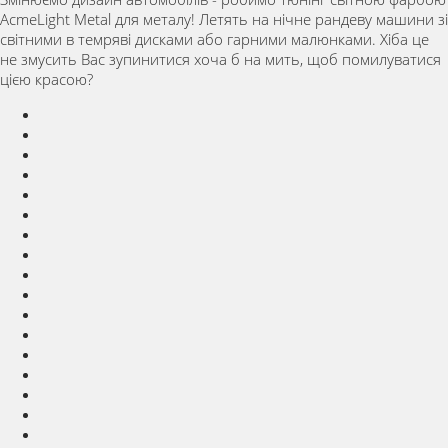
AcmeLight Metal для металу! Летять на нічне рандеву машини зі
світними в темряві дисками або гарними малюнками. Хіба це
не змусить Вас зупинитися хоча б на мить, щоб помилуватися
цією красою?