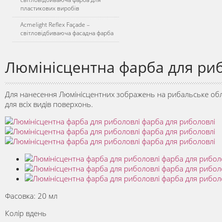
пластикових виробів
Acmelight Reflex Façade –
світловідбиваюча фасадна фарба
Люмiнiсцентна фарба для ри
Для нанесення Люмiнiсцентних зображень на рибальське обл
для всіх видів поверхонь.
Фасовка: 20 мл
Колір вдень