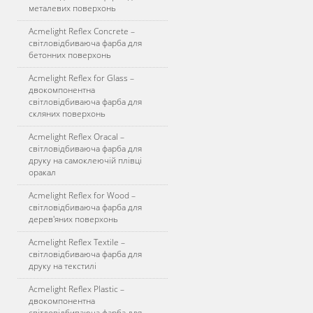
металевих поверхонь
Acmelight Reflex Concrete –
світловідбиваюча фарба для
бетонних поверхонь
Acmelight Reflex for Glass –
двокомпонентна
світловідбиваюча фарба для
скляних поверхонь
Acmelight Reflex Oracal –
світловідбиваюча фарба для
друку на самоклеючій плівці
оракал
Acmelight Reflex for Wood –
світловідбиваюча фарба для
дерев'яних поверхонь
Acmelight Reflex Textile –
світловідбиваюча фарба для
друку на текстилі
Acmelight Reflex Plastic –
двокомпонентна
світловідбиваюча фарба для