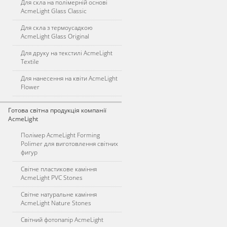
Для скла на полімерній основі
AcmeLight Glass Classic
Для скла з термоусадкою
AcmeLight Glass Original
Для друку на текстилі AcmeLight
Textile
Для нанесення на квіти AcmeLight
Flower
Готова світна продукція компанії
AcmeLight
Полімер AcmeLight Forming
Polimer для виготовлення світних
фигур
Світне пластикове каміння
AcmeLight PVC Stones
Світне натуральне каміння
AcmeLight Nature Stones
Світний фотопапір AcmeLight