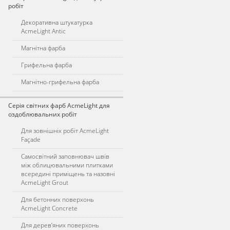
робіт
Декоративна штукатурка
AcmeLight Antic
Магнітна фарба
Грифельна фарба
Магнітно-грифельна фарба
Серія світних фарб AcmeLight для
оздоблювальних робіт
Для зовнішніх робіт AcmeLight
Façade
Самосвітний заповнювач швів
між облицювальними плитками
всередині приміщень та назовні
AcmeLight Grout
Для бетонних поверхонь
AcmeLight Concrete
Для дерев’яних поверхонь