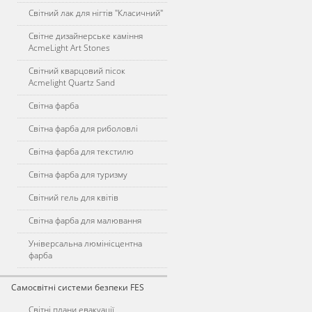
Світний лак для нігтів "Класичний"
Світне дизайнерське каміння
AcmeLight Art Stones
Світний кварцовий пісок
Acmelight Quartz Sand
Світна фарба
Світна фарба для риболовлі
Світна фарба для текстилю
Світна фарба для туризму
Світний гель для квітів
Світна фарба для малювання
Універсальна люмінісцентна
фарба
Самосвітні системи безпеки FES
Світні плани евакуації