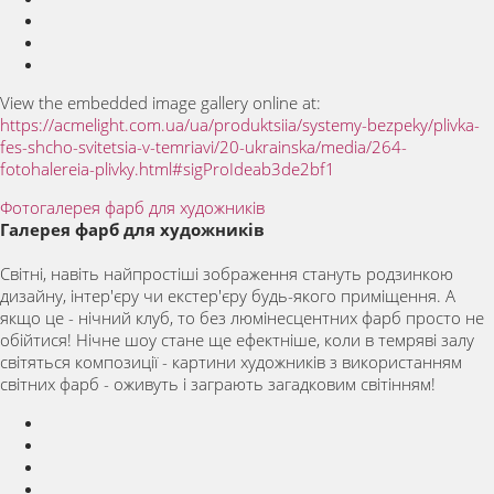
View the embedded image gallery online at:
https://acmelight.com.ua/ua/produktsiia/systemy-bezpeky/plivka-
fes-shcho-svitetsia-v-temriavi/20-ukrainska/media/264-
fotohalereia-plivky.html#sigProIdeab3de2bf1
Фотогалерея фарб для художників
Галерея фарб для художників
Світні, навіть найпростіші зображення стануть родзинкою
дизайну, інтер'єру чи екстер'єру будь-якого приміщення. А
якщо це - нічний клуб, то без люмінесцентних фарб просто не
обійтися! Нічне шоу стане ще ефектніше, коли в темряві залу
світяться композиції - картини художників з використанням
світних фарб - оживуть і заграють загадковим світінням!