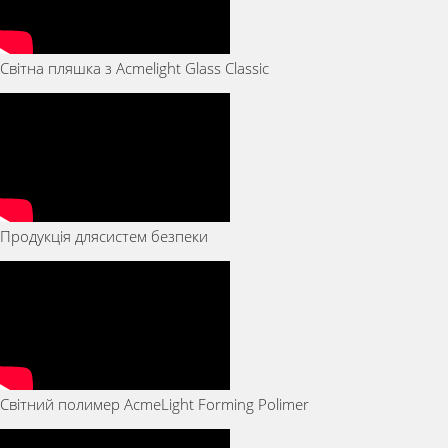
Світна пляшка з Acmelight Glass Classic
Продукція длясистем безпеки
Світний полимер AcmeLight Forming Polimer