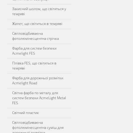
Захисний шолом, що світиться у
темряві
Жилет, що світиться в темряві
Світловідбиваюча
фотолюмінесцентна стрічка
Фарба для систем безпеки
Acmelight FES
Плівка FES, що світиться в
темряві
Фарба для дорожньої розмітки
Acmelight Road
Світна фарба по металу для
систем безпеки AcmeLight Metal
FES
Світний пластик
Світловідбиваюча
фотолюмінесцентна суміш для
дорожньої розмітки