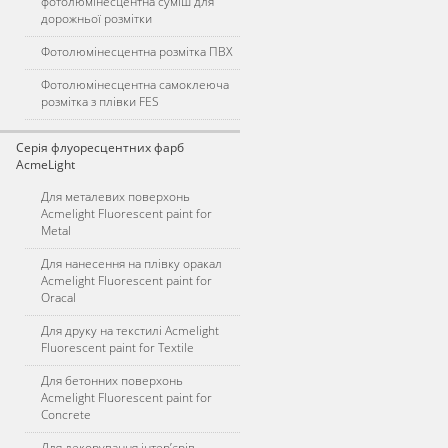
фотолюмінесцентна суміш для
дорожньої розмітки
Фотолюмінесцентна розмітка ПВХ
Фотолюмінесцентна самоклеюча
розмітка з плівки FES
Серія флуоресцентних фарб
AcmeLight
Для металевих поверхонь
Acmelight Fluorescent paint for
Metal
Для нанесення на плівку оракал
Acmelight Fluorescent paint for
Oracal
Для друку на текстилі Acmelight
Fluorescent paint for Textile
Для бетонних поверхонь
Acmelight Fluorescent paint for
Concrete
Для декорування інтер’єрів