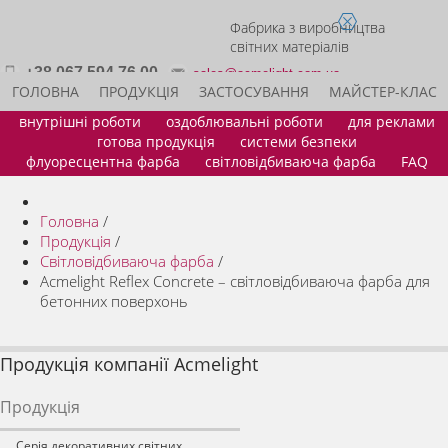
Фабрика з виробництва
світних матеріалів
+38 067 594 76 00
sales@acmelight.com.ua
ГОЛОВНА
ПРОДУКЦІЯ
ЗАСТОСУВАННЯ
МАЙСТЕР-КЛАС
внутрішні роботи
оздоблювальні роботи
для реклами
ІДЕЇ ДЛЯ БІЗНЕСУ
СТАТИ ДИЛЕРОМ
КОНТАКТИ
готова продукція
системи безпеки
флуоресцентна фарба
світловідбиваюча фарба
FAQ
Головна
/
Продукція
/
Світловідбиваюча фарба
/
Acmelight Reflex Concrete – світловідбиваюча фарба для
бетонних поверхонь
Продукція компанії Acmelight
Продукція
Серія декоративних світних