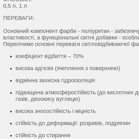
0,5 л, 1 л
ПЕРЕВАГИ:
Основний компонент фарби - поліуретан - забезпечу
властивості, а функціональні світні добавки - особл
Перелічимо основні переваги світловідбиваючої фар
коефіцієнт відбиття – 70%
висока адгезія (зчеплення з поверхнею)
відмінна захисна гідроізоляція
підвищена атмосферостійкість (до кислотних д
газів, двоокису вуглецю)
висока зносостійкість і міцність
стійкість до деформації: розривів, подряпин
стійкість до стирання