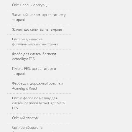
Світні плани евакуації
Захисний шолом, що світиться у
темряві
Жилет, що світиться в темряві
Світловідбиваюча
фотолюмінесцентна стрічка
Фарба для систем безпеки
Acmelight FES
Плівка FES, що світиться в
темряві
Фарба для дорожньої розмітки
Acmelight Road
Світна фарба по металу для
систем безпеки AcmeLight Metal
FES
Світний пластик
Світловідбиваюча