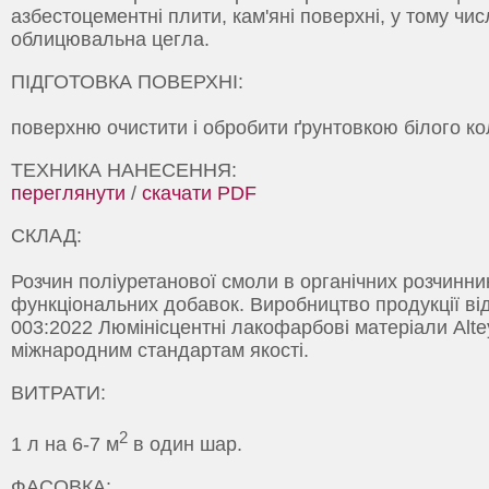
азбестоцементні плити, кам'яні поверхні, у тому чис
облицювальна цегла.
ПІДГОТОВКА ПОВЕРХНІ:
поверхню очистити і обробити ґрунтовкою білого ко
ТЕХНИКА НАНЕСЕННЯ:
переглянути
/
скачати PDF
СКЛАД:
Розчин поліуретанової смоли в органічних розчинн
функціональних добавок. Виробництво продукції ві
003:2022 Люмiнiсцентнi лакофарбовi матерiали Alte
міжнародним стандартам якості.
ВИТРАТИ:
2
1 л на 6-7 м
в один шар.
ФАСОВКА: