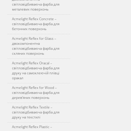
світловідбиваюча фарба для
металевих поверхонь
Acmelight Reflex Concrete –
світловідбиваюча фарба для
бетонних поверхонь
Acmelight Reflex for Glass –
двокомпонентна
світловідбиваюча фарба для
скляних поверхонь
Acmelight Reflex Oracal –
світловідбиваюча фарба для
друку на самоклеючій плівці
оракал
Acmelight Reflex for Wood –
світловідбиваюча фарба для
дерев'яних поверхонь
Acmelight Reflex Textile –
світловідбиваюча фарба для
друку на текстилі
Acmelight Reflex Plastic –