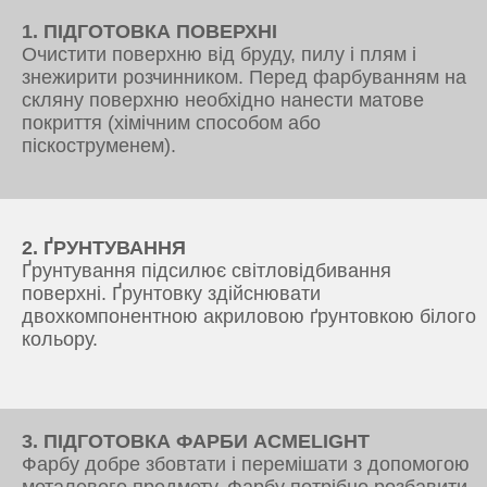
1. ПІДГОТОВКА ПОВЕРХНІ
Очистити поверхню від бруду, пилу і плям і
знежирити розчинником. Перед фарбуванням на
скляну поверхню необхідно нанести матове
покриття (хімічним способом або
піскоструменем).
2. ҐРУНТУВАННЯ
Ґрунтування підсилює світловідбивання
поверхні. Ґрунтовку здійснювати
двохкомпонентною акриловою ґрунтовкою білого
кольору.
3. ПІДГОТОВКА ФАРБИ ACMELIGHT
Фарбу добре збовтати і перемішати з допомогою
металевого предмету. Фарбу потрібно розбавити