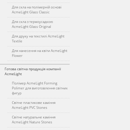
Для скла на полімерній основі
AcmeLight Glass Classic
Для скла з термоусадкою
AcmeLight Glass Original
Для друку на текстилі AcmeLight
Textile
Для нанесення на квіти AcmeLight
Flower
Готова світна продукція компанії
AcmeLight
Полімер AcmeLight Forming
Polimer для виготовлення світних
фигур
Світне пластикове каміння
AcmeLight PVC Stones
Світне натуральне каміння
AcmeLight Nature Stones