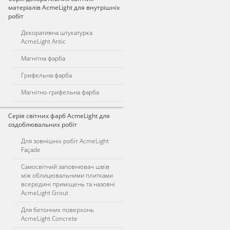
матеріалів AcmeLight для внутрішніх
робіт
Декоративна штукатурка
AcmeLight Antic
Магнітна фарба
Грифельна фарба
Магнітно-грифельна фарба
Серія світних фарб AcmeLight для
оздоблювальних робіт
Для зовнішніх робіт AcmeLight
Façade
Самосвітний заповнювач швів
між облицювальними плитками
всередині приміщень та назовні
AcmeLight Grout
Для бетонних поверхонь
AcmeLight Concrete