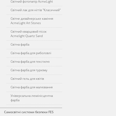
Світний фотопапір AcmeLight
Світний лак для нігтів "Класичний"
Світне дизайнерське каміння
AcmeLight Art Stones
Світний кварцовий пісок
Acmelight Quartz Sand
Світна фарба
Світна фарба для риболовлі
Світна фарба для текстилю
Світна фарба для туризму
Світний гель для квітів
Світна фарба для малювання
Універсальна люмінісцентна
фарба
Самосвітні системи безпеки FES