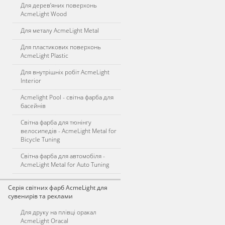
Для дерев’яних поверхонь
AcmeLight Wood
Для металу AcmeLight Metal
Для пластикових поверхонь
AcmeLight Plastic
Для внутрішніх робіт AcmeLight
Interior
Acmelight Pool - світна фарба для
басейнів
Світна фарба для тюнінгу
велосипедів - AcmeLight Metal for
Bicycle Tuning
Світна фарба для автомобіля -
AcmeLight Metal for Auto Tuning
Серія світних фарб AcmeLight для
сувенирів та реклами
Для друку на плівці оракал
AcmeLight Oracal