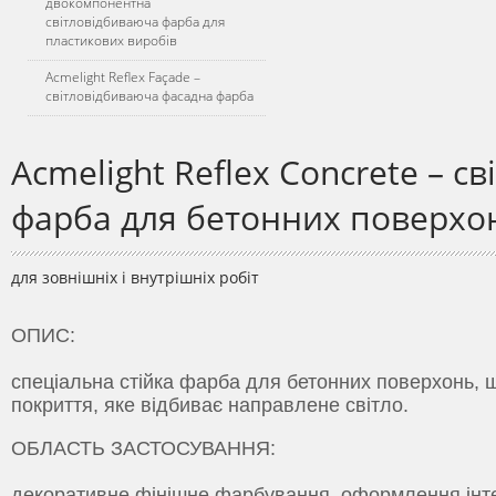
двокомпонентна
світловідбиваюча фарба для
пластикових виробів
Acmelight Reflex Façade –
світловідбиваюча фасадна фарба
Acmelight Reflex Concrete – с
фарба для бетонних поверхо
для зовнішніх і внутрішніх робіт
ОПИС:
спеціальна стійка фарба для бетонних поверхонь, 
покриття, яке відбиває направлене світло.
ОБЛАСТЬ ЗАСТОСУВАННЯ:
декоративне фінішне фарбування, оформлення інтер'