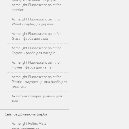
Acmelight Fluorescent paint for
Interior
Acmelight Fluorescent paint for
Wood - фарба для дерева
Acmelight Fluorescent paint for
Glass - фарба для скла
Acmelight Fluorescent paint for
Façade - фарба для фасадів
Acmelight Fluorescent paint for
Flower - фарба для квітів
Acmelight Fluorescent paint for
Plastic - флуоресцентна фарба для
пластика
Аквагрим флуоресцентний для
тіла
Світловідбиваюча фарба
Acmelight Reflex Metal –
двокомпонентна