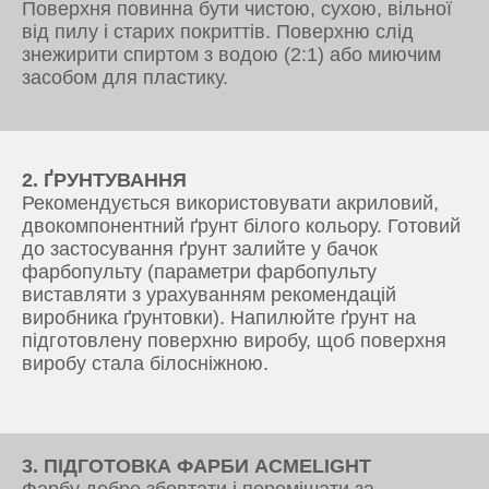
Поверхня повинна бути чистою, сухою, вільної
від пилу і старих покриттів. Поверхню слід
знежирити спиртом з водою (2:1) або миючим
засобом для пластику.
2. ҐРУНТУВАННЯ
Рекомендується використовувати акриловий,
двокомпонентний ґрунт білого кольору. Готовий
до застосування ґрунт залийте у бачок
фарбопульту (параметри фарбопульту
виставляти з урахуванням рекомендацій
виробника ґрунтовки). Напилюйте ґрунт на
підготовлену поверхню виробу, щоб поверхня
виробу стала білосніжною.
3. ПІДГОТОВКА ФАРБИ ACMELIGHT
Фарбу добре збовтати і перемішати за