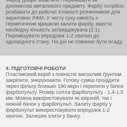
допомогою металевого предмету. Фарбу потрібно
розбавити до робочої в'язкості розчинником для
акрилових ЛФМ. У чисту суху ємність з
герметичною кришкою залити фарбу, ввести
необхідну кількість затверджувача (2:1).
Перемішувати впродовж 1-2 хвилин до
однорідного стану. На дні не повинно бути осаду.
4. ПІДГОТОВЧІ РОБОТИ
Пластиковий виріб з повністю висохлим ґрунтом
закріпити, знерухомити. Готову суміш процідити
через фільтр близько 190 мкрн і перелити у бачок
фарбопульту. Розмір сопла фарбопульту - 1,4-1,5
мм. Можна використовувати як верхній, так і
нижній бачок у фарбопульті. Залиту фарбу у
фарбопульт використовувати впродовж 1-2
хвилин. Залишок злити у банку.