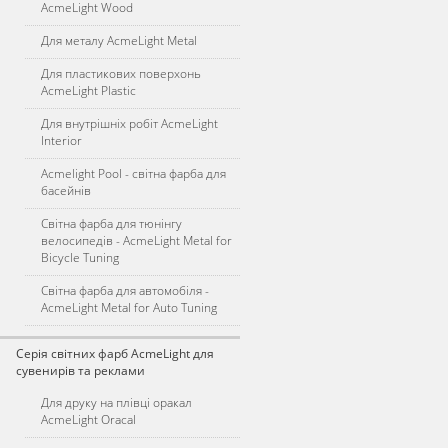
AcmeLight Wood
Для металу AcmeLight Metal
Для пластикових поверхонь
AcmeLight Plastic
Для внутрішніх робіт AcmeLight
Interior
Acmelight Pool - світна фарба для
басейнів
Світна фарба для тюнінгу
велосипедів - AcmeLight Metal for
Bicycle Tuning
Світна фарба для автомобіля -
AcmeLight Metal for Auto Tuning
Серія світних фарб AcmeLight для
сувенирів та реклами
Для друку на плівці оракал
AcmeLight Oracal