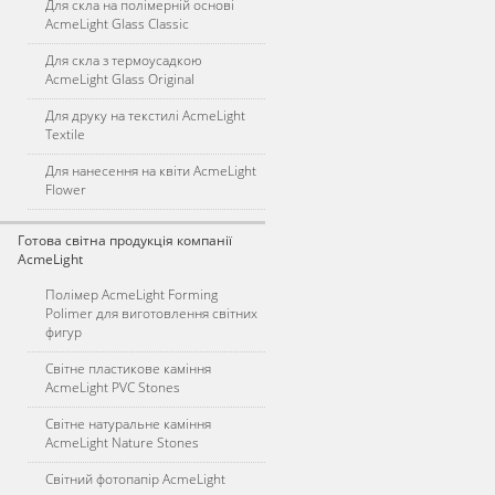
Для скла на полімерній основі
AcmeLight Glass Classic
Для скла з термоусадкою
AcmeLight Glass Original
Для друку на текстилі AcmeLight
Textile
Для нанесення на квіти AcmeLight
Flower
Готова світна продукція компанії
AcmeLight
Полімер AcmeLight Forming
Polimer для виготовлення світних
фигур
Світне пластикове каміння
AcmeLight PVC Stones
Світне натуральне каміння
AcmeLight Nature Stones
Світний фотопапір AcmeLight