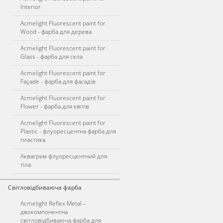
Interior
Acmelight Fluorescent paint for
Wood - фарба для дерева
Acmelight Fluorescent paint for
Glass - фарба для скла
Acmelight Fluorescent paint for
Façade - фарба для фасадів
Acmelight Fluorescent paint for
Flower - фарба для квітів
Acmelight Fluorescent paint for
Plastic - флуоресцентна фарба для
пластика
Аквагрим флуоресцентний для
тіла
Світловідбиваюча фарба
Acmelight Reflex Metal –
двокомпонентна
світловідбиваюча фарба для