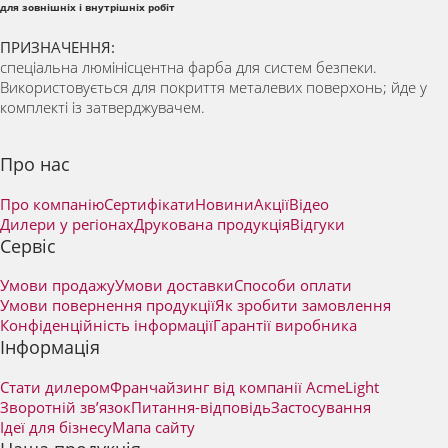
для зовнішніх і внутрішніх робіт
ПРИЗНАЧЕННЯ:
спеціальна люмінісцентна фарба для систем безпеки.
Використовується для покриття металевих поверхонь; йде у
комплекті із затверджувачем.
Про нас
Про компанію
Сертифікати
Новини
Акції
Відео
Дилери у регіонах
Друкована продукція
Відгуки
Сервіс
Умови продажу
Умови доставки
Способи оплати
Умови повернення продукції
Як зробити замовлення
Конфіденційність інформації
Гарантії виробника
Інформація
Стати дилером
Франчайзинг від компанії AcmeLight
Зворотній зв’язок
Питання-відповідь
Застосування
Ідеї для бізнесу
Мапа сайту