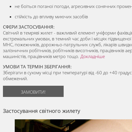
не боїться поганої погоди, агресивних сонячних промен
стійкість до впливу миючих засобів
СФЕРИ ЗАСТОСУВАННЯ:
Світний в темряві жилет - важливий елемент уніформи фахівц
екстремальних умовах, в темний час доби і місцях підвищеної
МНС, пожежників, дорожньо-патрульних служб, лікарів швидк
залізничних робітників, робітників висотників, працівників аеро
машиністів, працівників метро тощо.
Докладніше
УМОВИ ТА ТЕРМІН ЗБЕРІГАННЯ:
Зберігати в сухому місці при температурі від -60 до +40 градус
обмежений.
ЗАМОВИТИ!
Застосування світного жилету