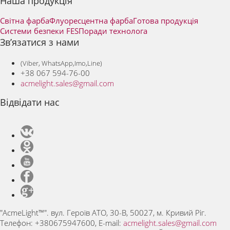
Наша продукція
Світна фарба
Флуоресцентна фарба
Готова продукція
Системи безпеки FES
Поради технолога
Зв’язатися з нами
(Viber, WhatsApp,Imo,Line)
+38 067 594-76-00
acmelight.sales@gmail.com
Відвідати нас
"AcmeLight™".
вул. Героїв АТО, 30-В,
50027,
м. Кривий Ріг.
Телефон:
+380675947600
, E-mail:
acmelight.sales@gmail.com