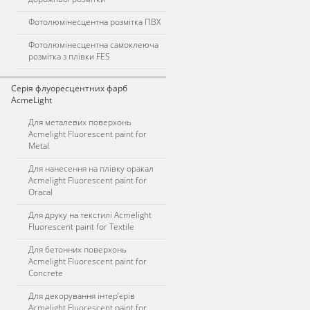
Фотолюмінесцентна розмітка ПВХ
Фотолюмінесцентна самоклеюча
розмітка з плівки FES
Серія флуоресцентних фарб
AcmeLight
Для металевих поверхонь
Acmelight Fluorescent paint for
Metal
Для нанесення на плівку оракал
Acmelight Fluorescent paint for
Oracal
Для друку на текстилі Acmelight
Fluorescent paint for Textile
Для бетонних поверхонь
Acmelight Fluorescent paint for
Concrete
Для декорування інтер’єрів
Acmelight Fluorescent paint for