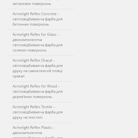
металевих поверхонь
Acmelight Reflex Concrete –
світловідбиваюча фарба для
бетонних поверхонь
Acmelight Reflex for Glass –
двокомпонентна
світловідбиваюча фарба для
скляних поверхонь
Acmelight Reflex Oracal –
світловідбиваюча фарба для
друку на самоклеючій плівці
оракал
Acmelight Reflex for Wood –
світловідбиваюча фарба для
дерев'яних поверхонь
Acmelight Reflex Textile –
світловідбиваюча фарба для
друку на текстилі
Acmelight Reflex Plastic –
двокомпонентна
світловідбиваюча фарба для