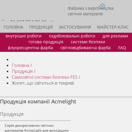
Фабрика з виробництва
світних матеріалів
+38 067 594 76 00
sales@acmelight.com.ua
ГОЛОВНА
ПРОДУКЦІЯ
ЗАСТОСУВАННЯ
МАЙСТЕР-КЛАС
внутрішні роботи
оздоблювальні роботи
для реклами
ІДЕЇ ДЛЯ БІЗНЕСУ
СТАТИ ДИЛЕРОМ
КОНТАКТИ
готова продукція
системи безпеки
флуоресцентна фарба
світловідбиваюча фарба
FAQ
Головна
/
Продукція
/
Самосвітні системи безпеки FES
/
Жилет, що світиться в темряві
Продукція компанії Acmelight
Продукція
Серія декоративних світних
матеріалів AcmeLight для внутрішніх