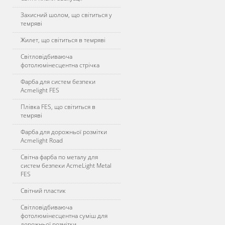
Захисний шолом, що світиться у
темряві
Жилет, що світиться в темряві
Світловідбиваюча
фотолюмінесцентна стрічка
Фарба для систем безпеки
Acmelight FES
Плівка FES, що світиться в
темряві
Фарба для дорожньої розмітки
Acmelight Road
Світна фарба по металу для
систем безпеки AcmeLight Metal
FES
Світний пластик
Світловідбиваюча
фотолюмінесцентна суміш для
дорожньої розмітки