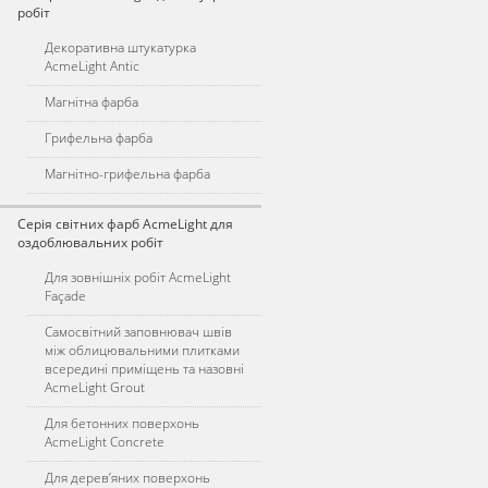
робіт
Декоративна штукатурка
AcmeLight Antic
Магнітна фарба
Грифельна фарба
Магнітно-грифельна фарба
Серія світних фарб AcmeLight для
оздоблювальних робіт
Для зовнішніх робіт AcmeLight
Façade
Самосвітний заповнювач швів
між облицювальними плитками
всередині приміщень та назовні
AcmeLight Grout
Для бетонних поверхонь
AcmeLight Concrete
Для дерев’яних поверхонь