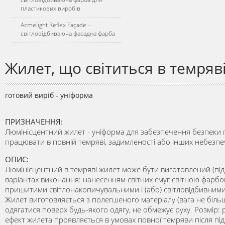
пластикових виробів
Acmelight Reflex Façade –
світловідбиваюча фасадна фарба
Жилет, що світиться в темряв
готовий виріб - уніформа
ПРИЗНАЧЕННЯ:
Люмінісцентний жилет - уніформа для забезпечення безпеки п
працювати в повній темряві, задимленості або інших небезпе
ОПИС:
Люмінісцентний в темряві жилет може бути виготовлений (під
варіантах виконання: нанесенням світних смуг світною фарбою
пришитими світлонакопичувальними і (або) світловідбивними 
Жилет виготовляється з полегшеного матеріалу (вага не більш
одягатися поверх будь-якого одягу, не обмежує руху. Розмір: 
ефект жилета проявляється в умовах повної темряви після пі