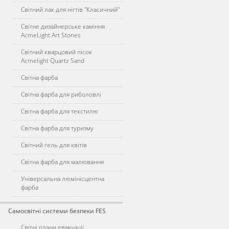
Світний лак для нігтів "Класичний"
Світне дизайнерське каміння
AcmeLight Art Stones
Світний кварцовий пісок
Acmelight Quartz Sand
Світна фарба
Світна фарба для риболовлі
Світна фарба для текстилю
Світна фарба для туризму
Світний гель для квітів
Світна фарба для малювання
Універсальна люмінісцентна
фарба
Самосвітні системи безпеки FES
Світні плани евакуації