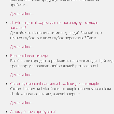
зробити...
Детальніше...
Люмінесцентні фарби для нічного клубу - молодь
запалює!
Де люблять відпочивати молоді люди? Звичайно, в
нічних клубах. А в яких клубах переважно? Так в...
Детальніше...
Безпечні велосипеди
Все більше городян пересідають на велосипеди. Цей вид
транспорту завоював любов людей різного віку і...
Детальніше...
Світловідбиваючі нашивки і наліпки для школярів
Скоро 1 вересня і мільйони школярів повернуться після
літніх канікул до школи, а деякі вперше...
Детальніше...
А чому б і не спробувати!