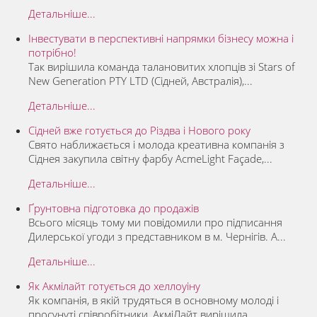
Детальніше...
Інвестувати в перспективні напрямки бізнесу можна і
потрібно!
Так вирішила команда талановитих хлопців зі Stars of
New Generation PTY LTD (Сідней, Австралія),...
Детальніше...
Сідней вже готується до Різдва і Нового року
Свято наближається і молода креативна компанія з
Сіднея закупила світну фарбу AcmeLight Façade,...
Детальніше...
Ґрунтовна підготовка до продажів
Всього місяць тому ми повідомили про підписання
Дилерської угоди з представником в м. Чернігів. А...
Детальніше...
Як Акмілайт готується до хеллоуіну
Як компанія, в якій трудяться в основному молоді і
просунуті співробітники, АкміЛайт вирішила...