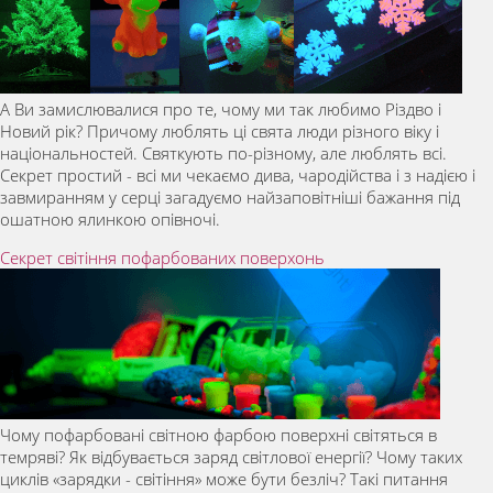
А Ви замислювалися про те, чому ми так любимо Різдво і
Новий рік? Причому люблять ці свята люди різного віку і
національностей. Святкують по-різному, але люблять всі.
Секрет простий - всі ми чекаємо дива, чародійства і з надією і
завмиранням у серці загадуємо найзаповітніші бажання під
ошатною ялинкою опівночі.
Секрет світіння пофарбованих поверхонь
Чому пофарбовані світною фарбою поверхні світяться в
темряві? Як відбувається заряд світлової енергії? Чому таких
циклів «зарядки - світіння» може бути безліч? Такі питання