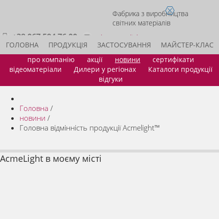
Фабрика з виробництва
світних матеріалів
+38 067 594 76 00
sales@acmelight.com.ua
ГОЛОВНА
ПРОДУКЦІЯ
ЗАСТОСУВАННЯ
МАЙСТЕР-КЛАС
про компанію
акції
новини
сертифікати
ІДЕЇ ДЛЯ БІЗНЕСУ
СТАТИ ДИЛЕРОМ
КОНТАКТИ
відеоматеріали
Дилери у регіонах
Каталоги продукції
відгуки
Головна
/
новини
/
Головна відмінність продукції Acmelight™
AcmeLight в моєму місті