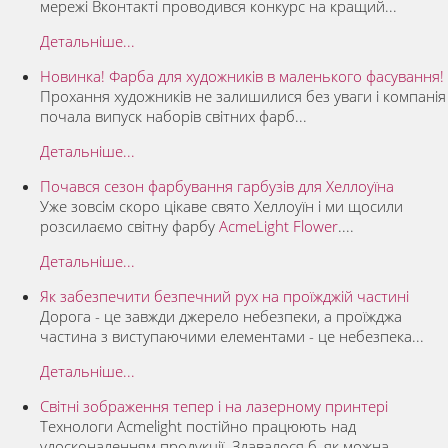
мережі Вконтакті проводився конкурс на кращий...
Детальніше...
Новинка! Фарба для художників в маленького фасування!
Прохання художників не залишилися без уваги і компанія
почала випуск наборів світних фарб...
Детальніше...
Почався сезон фарбування гарбузів для Хеллоуїна
Уже зовсім скоро цікаве свято Хеллоуїн і ми щосили
розсилаємо світну фарбу
AcmeLight Flower
....
Детальніше...
Як забезпечити безпечний рух на проїжджій частині
Дорога - це завжди джерело небезпеки, а проїжджа
частина з виступаючими елементами - це небезпека...
Детальніше...
Світні зображення тепер і на лазерному принтері
Технологи Acmelight постійно працюють над
удосконаленням продукції. Здавалося б, як можна