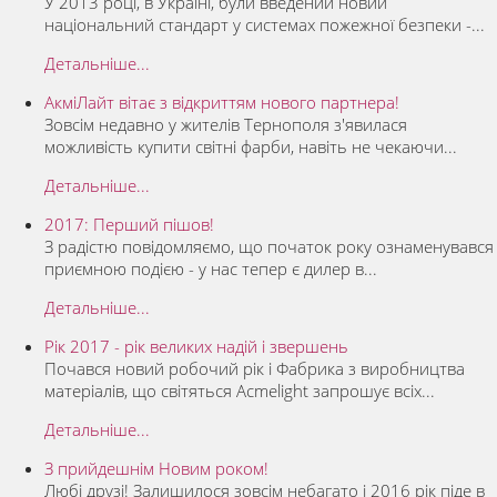
У 2013 році, в Україні, були введений новий
національний стандарт у системах пожежної безпеки -...
Детальніше...
АкміЛайт вітає з відкриттям нового партнера!
Зовсім недавно у жителів Тернополя з'явилася
можливість купити світні фарби, навіть не чекаючи...
Детальніше...
2017: Перший пішов!
З радістю повідомляємо, що початок року ознаменувався
приємною подією - у нас тепер є дилер в...
Детальніше...
Рік 2017 - рік великих надій і звершень
Почався новий робочий рік і Фабрика з виробництва
матеріалів, що світяться Acmelight запрошує всіх...
Детальніше...
З прийдешнім Новим роком!
Любі друзі! Залишилося зовсім небагато і 2016 рік піде в