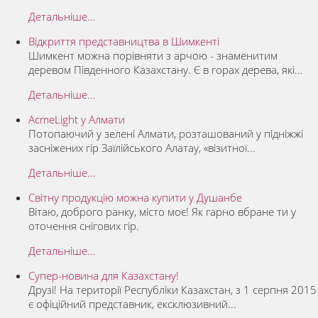
Детальніше...
Відкриття представництва в Шимкенті
Шимкент можна порівняти з арчою - знаменитим
деревом Південного Казахстану. Є в горах дерева, які...
Детальніше...
AcmeLight у Алмати
Потопаючий у зелені Алмати, розташований у підніжжі
засніжених гір Заїлійського Алатау, «візитної...
Детальніше...
Світну продукцію можна купити у Душанбе
Вітаю, доброго ранку, місто моє! Як гарно вбране ти у
оточення снігових гір.
Детальніше...
Супер-новина для Казахстану!
Друзі! На території Республіки Казахстан, з 1 серпня 2015
є офіційний представник, ексклюзивний...