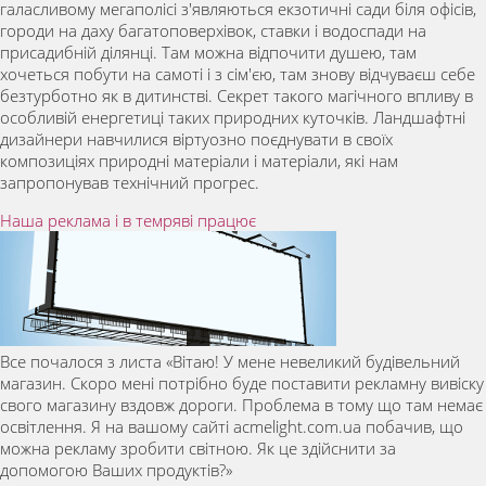
галасливому мегаполісі з'являються екзотичні сади біля офісів,
городи на даху багатоповерхівок, ставки і водоспади на
присадибній ділянці. Там можна відпочити душею, там
хочеться побути на самоті і з сім'єю, там знову відчуваєш себе
безтурботно як в дитинстві. Секрет такого магічного впливу в
особливій енергетиці таких природних куточків. Ландшафтні
дизайнери навчилися віртуозно поєднувати в своїх
композиціях природні матеріали і матеріали, які нам
запропонував технічний прогрес.
Наша реклама і в темряві працює
Все почалося з листа «Вітаю! У мене невеликий будівельний
магазин. Скоро мені потрібно буде поставити рекламну вивіску
свого магазину вздовж дороги. Проблема в тому що там немає
освітлення. Я на вашому сайті acmelight.com.ua побачив, що
можна рекламу зробити світною. Як це здійснити за
допомогою Ваших продуктів?»