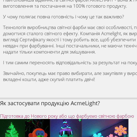
виготовлення та постачання на 100% готового продукту.
У чому полягає повна готовність і чому це так важливо?
Технологія виробництва світної фарби має свої особливості, 
домогтися сталого світного ефекту. Компанія Acmelight, як вир
вигляді Сертифікату якості і тому робить все, щоб убезпечити
невдач при фарбуванні. Інші постачальники, не маючи техні
надати тільки компоненти для змішування.
І тим самим переносять відповідальність за результат на пок
Звичайно, покупець має право вибирати, але закупівля у виробн
вкладені кошти, адже скупий платить двічі!
Як застосувати продукцію AcmeLight?
Підготовка до Нового року або що фарбуємо світною фарбою