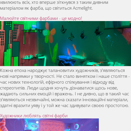
хвилюють всіх, хто вперше зіткнувся з таким дивним
матеріалом як фарба, що світиться Acmelight.
Малюйте світними фарбами - це модно!
Кожна епоха народжує талановитих художників, з'являються
нові напрямки у творчості. Не стало винятком і наше століття -
час нових технологій, ефірного спілкування і відходу від
стереотипів. Люди щодня хочуть дізнаватися щось нове,
жадають сильних емоцій і вражень. І не дивно, що в такий час
з'являються незвичайні, можна сказати інноваційні матеріали,
здатні вразити уяву і у той же час здивувати своєю простотою.
Художники люблять світні фарби