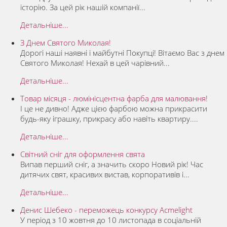
історію. За цей рік нашій компанії...
Детальніше...
З Днем Святого Миколая!
Дорогі наші наявні і майбутні Покупці! Вітаємо Вас з днем
Святого Миколая! Нехай в цей чарівний...
Детальніше...
Товар місяця - люмінісцентна фарба для малювання!
І це не дивно! Адже цією фарбою можна прикрасити
будь-яку іграшку, прикрасу або навіть квартиру....
Детальніше...
Світний сніг для оформлення свята
Випав перший сніг, а значить скоро Новий рік! Час
дитячих свят, красивих вистав, корпоративів і...
Детальніше...
Денис Шебеко - переможець конкурсу Acmelight
У період з 10 жовтня до 10 листопада в соціальній