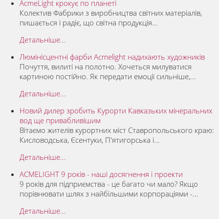
AcmeLight крокує по планеті
Колектив Фабрики з виробництва світних матеріалів,
пишається і радіє, що світна продукція...
Детальніше...
Люмінісцентні фарби Acmelight надихають художників
Почуття, вилиті на полотно. Хочеться милуватися
картиною постійно. Як передати емоції сильніше,...
Детальніше...
Новий дилер зробить Курорти Кавказьких мінеральних
вод ще привабливішим
Вітаємо жителів курортних міст Ставропольського краю:
Кисловодська, Єсентуки, П'ятигорська і...
Детальніше...
АCMELIGHT 9 років - наші досягнення і проекти
9 років для підприємства - це багато чи мало? Якщо
порівнювати шлях з найбільшими корпораціями -...
Детальніше...