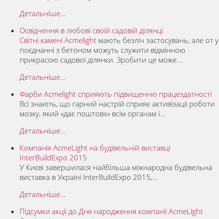
Детальніше...
Освідчення в любові своїй садовій ділянці
Світні камені Acmelight
мають безліч застосувань, але от у
поєднанні з бетоном можуть служити відмінною
прикрасою садової ділянки. Зробити це може...
Детальніше...
Фарби Acmelight сприяють підвищенню працездатності
Всі знають, що гарний настрій сприяє активізації роботи
мозку, який «дає поштовх» всім органам і...
Детальніше...
Компанія AcmeLight на будівельній виставці
InterBuildExpo 2015
У Києві завершилася найбільша міжнародна будівельна
виставка в Україні InterBuildExpo 2015,...
Детальніше...
Підсумки акції до Дня народження компанії AcmeLight