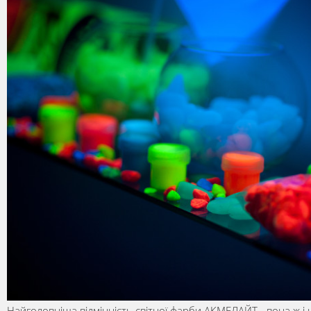
Найголовніша відмінність світної фарби АКМЕЛАЙТ - вона ж і 