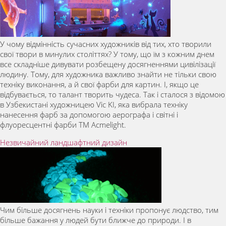
У чому відмінність сучасних художників від тих, хто творили
свої твори в минулих століттях? У тому, що їм з кожним днем
все складніше дивувати розбещену досягненнями цивілізації
людину. Тому, для художника важливо знайти не тільки свою
техніку виконання, а й свої фарби для картин. І, якщо це
відбувається, то талант творить чудеса. Так і сталося з відомою
в Узбекистані художницею Vic KI, яка вибрала техніку
нанесення фарб за допомогою аерографа і світні і
флуоресцентні фарби ТМ Acmelight.
Незвичайний ландшафтний дизайн
Чим більше досягнень науки і техніки пропонує людство, тим
більше бажання у людей бути ближче до природи. І в