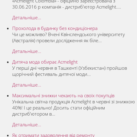
«Acmelight Colombia» - офіційно зареєстрована з
30.06.2016 р компанія - дистриб'ютор Acmelight....
Детальніше...
Прохолода в будинку без кондиціонера
Чи це можливо? Вчені Квінслендського університету
(Австралія) провели дослідження як біле...
Детальніше...
Дитяча мода обирає Acmelight
У перші дні червня в Ташкенті (Узбекистан) пройшов
щорічний фестиваль дитячої моди...
Детальніше...
Максимальні знижки чекають на своїх покупців
Унікальна світна продукція Acmelight в червні зі знижкою
40%! І це реально! Досить стати офіційним
дистриб'ютором в...
Детальніше...
Як отримати задоволення від ремонту