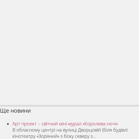
Ще новини
Арт проект – світний міні-мурал «Королева ночі»
В обласному центрі на вулиці Дворцовій (біля будівлі
кінотеатру «Зоряний» з боку скверу з...