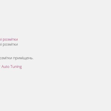
ї розмітки
ї розмітки
озмітки приміщень.
r Auto Tuning