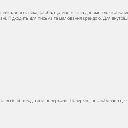
остійка, зносостійка, фарба, що миється, за допомогою якої в
орані. Підходить для письма та малювання крейдою. Для внутрішн
о та всі інші тверді типи поверхонь. Поверхня, пофарбована ціє