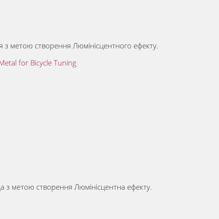
 з метою створення Люмiнiсцентного ефекту.
tal for Bicycle Tuning
 з метою створення Люмiнiсцентна ефекту.