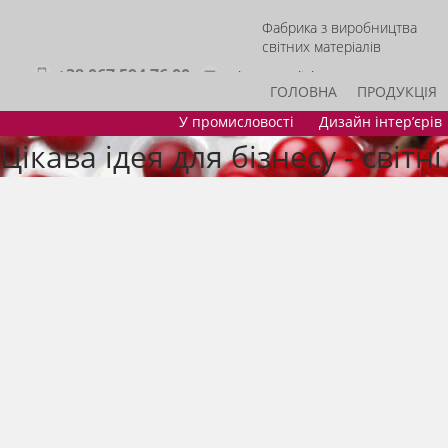
Фабрика з виробництва
світних матеріалів
+38 067 594 76 00
sales@acmelight.com.ua
ГОЛОВНА
ПРОДУКЦІЯ
У промисловості
Дизайн інтер’єрів
Цікава ідея для бізнесу - світн