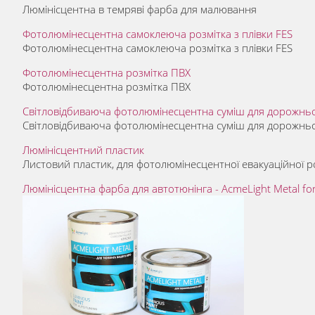
Люмінісцентна в темряві фарба для малювання
Фотолюмінесцентна самоклеюча розмітка з плівки FES
Фотолюмінесцентна самоклеюча розмітка з плівки FES
Фотолюмінесцентна розмітка ПВХ
Фотолюмінесцентна розмітка ПВХ
Світловідбиваюча фотолюмінесцентна суміш для дорожньо
Світловідбиваюча фотолюмінесцентна суміш для дорожньо
Люмінісцентний пластик
Листовий пластик, для фотолюмінесцентної евакуаційної р
Люмiнiсцентна фарба для автотюнiнга - AcmeLight Metal fo